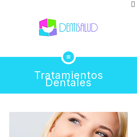
INVISALIGN
CLÍNICA
GALERÍA
BLOG
INICIO
CONTACTO
Tratamientos
Dentales
TRATAMIENTOS
INVISALIGN
CLÍNICA
GALERÍA