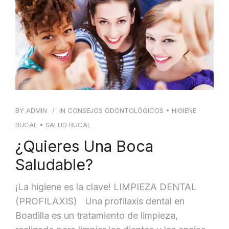
BLOG
CONTACTO
BY
ADMIN
IN
CONSEJOS ODONTOLÓGICOS
•
HIGIENE
BUCAL
•
SALUD BUCAL
¿Quieres Una Boca
Saludable?
¡La higiene es la clave! LIMPIEZA DENTAL
(PROFILAXIS) Una profilaxis dental en
Boadilla es un tratamiento de limpieza,