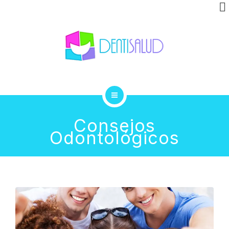
INVISALIGN
CLÍNICA
GALERÍA
BLOG
INICIO
CONTACTO
Consejos
Odontológicos
TRATAMIENTOS
INVISALIGN
CLÍNICA
GALERÍA