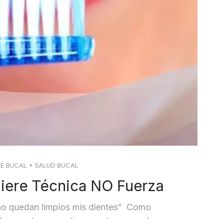
NE BUCAL
•
SALUD BUCAL
uiere Técnica NO Fuerza
e no quedan limpios mis dientes” Como