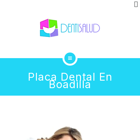
INVISALIGN
CLÍNICA
GALERÍA
BLOG
INICIO
CONTACTO
Placa Dental En
Boadilla
TRATAMIENTOS
INVISALIGN
CLÍNICA
GALERÍA