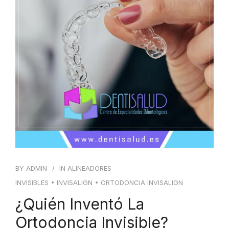
BY
ADMIN
IN
ALINEADORES
INVISIBLES
•
INVISALIGN
•
ORTODONCIA INVISALIGN
¿Quién Inventó La
Ortodoncia Invisible?