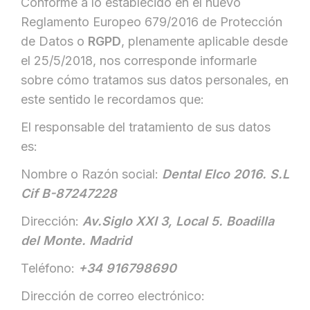
Conforme a lo establecido en el nuevo
BLOG
Reglamento Europeo 679/2016 de Protección
CONTACTO
de Datos o
RGPD
, plenamente aplicable desde
el 25/5/2018, nos corresponde informarle
sobre cómo tratamos sus datos personales, en
este sentido le recordamos que:
El responsable del tratamiento de sus datos
es:
Nombre o Razón social:
Dental Elco 2016. S.L
Cif B-87247228
Dirección:
Av.Siglo XXI 3, Local 5. Boadilla
del Monte. Madrid
Teléfono:
+34 916798690
Dirección de correo electrónico: