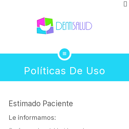
INVISALIGN
CLÍNICA
GALERÍA
BLOG
INICIO
CONTACTO
Políticas De Uso
TRATAMIENTOS
INVISALIGN
Estimado Paciente
CLÍNICA
Le informamos:
GALERÍA