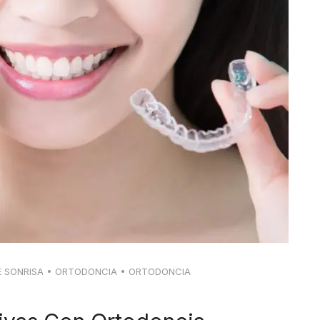
E SONRISA
•
ORTODONCIA
•
ORTODONCIA