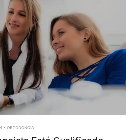
N
•
ORTODONCIA