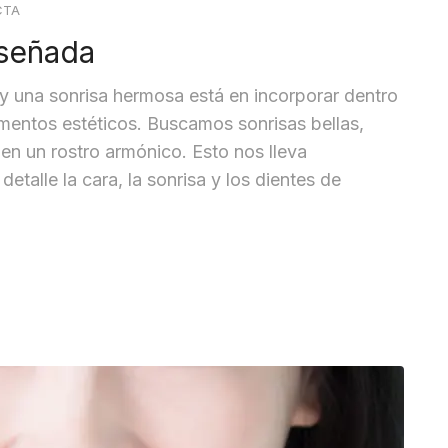
CTA
iseñada
 y una sonrisa hermosa está en incorporar dentro
lementos estéticos. Buscamos sonrisas bellas,
 en un rostro armónico. Esto nos lleva
etalle la cara, la sonrisa y los dientes de