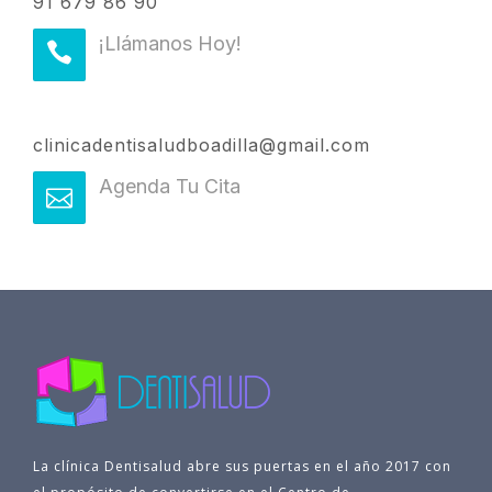
91 679 86 90
¡Llámanos Hoy!
clinicadentisaludboadilla@gmail.com
Agenda Tu Cita
La clínica Dentisalud abre sus puertas en el año 2017 con