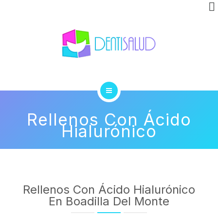
INVISALIGN
CLÍNICA
GALERÍA
BLOG
INICIO
CONTACTO
Rellenos Con Ácido
Hialurónico
TRATAMIENTOS
INVISALIGN
CLÍNICA
Rellenos Con Ácido Hialurónico
GALERÍA
En Boadilla Del Monte