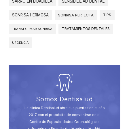
SARRO EN BOADILLA
SENSIBILIDAD DENTAL
SONRISA HERMOSA
SONRISA PERFECTA
TIPS
TRATAMIENTOS DENTALES
TRANSFORMAR SONRISA
URGENCIA
Somos Dentisalud
La clínica Dentisalud abre sus puertas en el año
2017 con el propósito de convertirse en el
Centro de Especialidades Odontológicas
referente de Boadilla del Monte en Madrid.