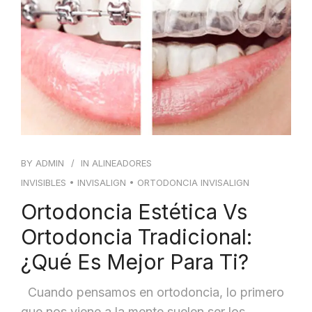
BLOG
CONTACTO
BY
ADMIN
IN
ALINEADORES
INVISIBLES
•
INVISALIGN
•
ORTODONCIA INVISALIGN
Ortodoncia Estética Vs
Ortodoncia Tradicional:
¿qué Es Mejor Para Ti?
Cuando pensamos en ortodoncia, lo primero
que nos viene a la mente suelen ser los