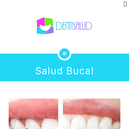
INVISALIGN
CLÍNICA
GALERÍA
BLOG
INICIO
CONTACTO
Salud Bucal
TRATAMIENTOS
INVISALIGN
CLÍNICA
GALERÍA