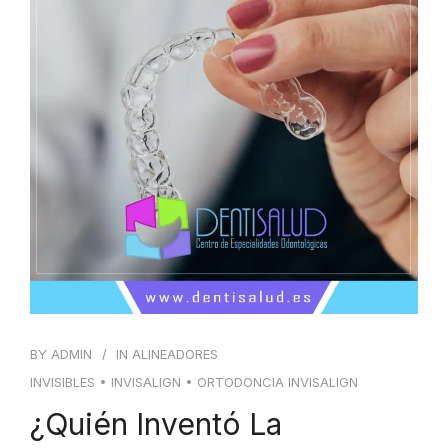
BY
ADMIN
IN
ALINEADORES
INVISIBLES
•
INVISALIGN
•
ORTODONCIA INVISALIGN
¿Quién Inventó La