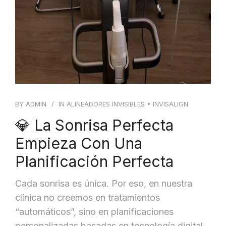
BY
ADMIN
IN
ALINEADORES INVISIBLES
•
INVISALIGN
💎 La Sonrisa Perfecta
Empieza Con Una
Planificación Perfecta
Cada sonrisa es única. Por eso, en nuestra
clínica no creemos en tratamientos
“automáticos”, sino en planificaciones
personalizadas basadas en tecnología digital