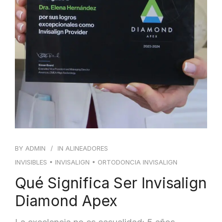
BY
ADMIN
IN
ALINEADORES
INVISIBLES
•
INVISALIGN
•
ORTODONCIA INVISALIGN
Qué Significa Ser Invisalign
Diamond Apex