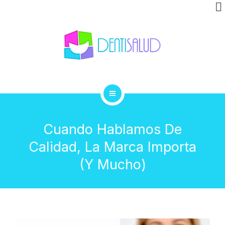
INVISALIGN
CLÍNICA
GALERÍA
BLOG
INICIO
CONTACTO
Cuando Hablamos De
TRATAMIENTOS
Calidad, La Marca Importa
INVISALIGN
(y Mucho)
CLÍNICA
GALERÍA