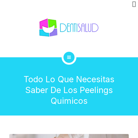
INVISALIGN
CLÍNICA
GALERÍA
BLOG
INICIO
CONTACTO
Todo Lo Que Necesitas
TRATAMIENTOS
Saber De Los Peelings
INVISALIGN
Quimicos
CLÍNICA
GALERÍA