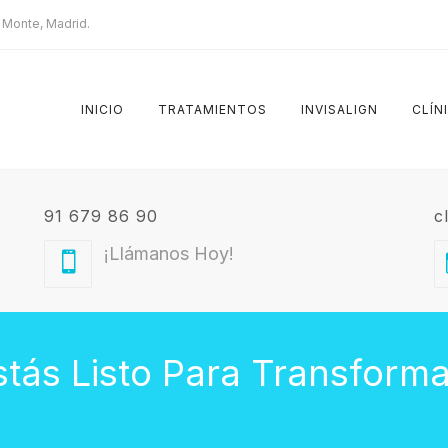
l Monte, Madrid.
INICIO
TRATAMIENTOS
INVISALIGN
CLÍN
91 679 86 90
c
¡Llámanos Hoy!
tás Listo Para Transform