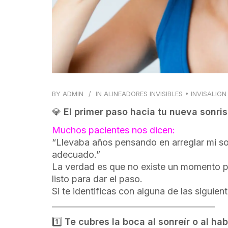
BY
ADMIN
IN
ALINEADORES INVISIBLES
•
INVISALIGN
💎
El primer paso hacia tu nueva sonri
Muchos pacientes nos dicen:
“Llevaba años pensando en arreglar mi s
adecuado.”
La verdad es que no existe un momento pe
listo para dar el paso.
Si te identificas con alguna de las siguien
________________________________________
1️⃣
Te cubres la boca al sonreír o al hab