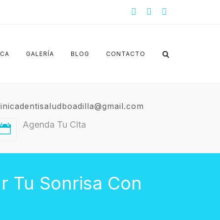
ICA
GALERÍA
BLOG
CONTACTO
linicadentisaludboadilla@gmail.com
Agenda Tu Cita
ar Tu Sonrisa Con