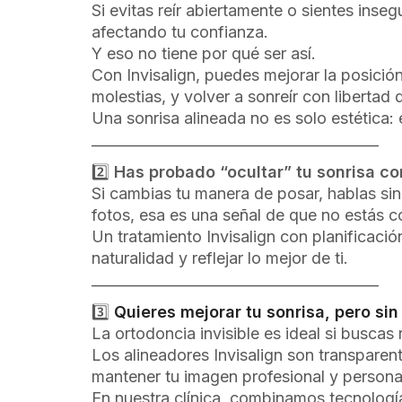
Si evitas reír abiertamente o sientes inseg
afectando tu confianza.
Y eso no tiene por qué ser así.
Con Invisalign, puedes mejorar la posición
molestias, y volver a sonreír con libertad
Una sonrisa alineada no es solo estética:
________________________________________
2️⃣
Has probado “ocultar” tu sonrisa co
Si cambias tu manera de posar, hablas sin
fotos, esa es una señal de que no estás 
Un tratamiento Invisalign con planificaci
naturalidad y reflejar lo mejor de ti.
________________________________________
3️⃣
Quieres mejorar tu sonrisa, pero sin
La ortodoncia invisible es ideal si buscas r
Los alineadores Invisalign son transparen
mantener tu imagen profesional y personal
En nuestra clínica, combinamos tecnolog