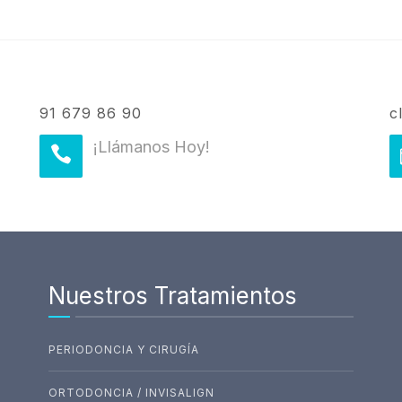
91 679 86 90
c
¡Llámanos Hoy!
Nuestros Tratamientos
PERIODONCIA Y CIRUGÍA
ORTODONCIA / INVISALIGN