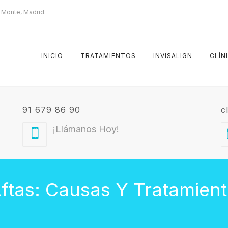
l Monte, Madrid.
INICIO
TRATAMIENTOS
INVISALIGN
CLÍN
91 679 86 90
c
¡Llámanos Hoy!
ftas: Causas Y Tratamien