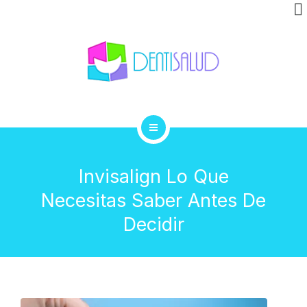
INVISALIGN
CLÍNICA
GALERÍA
BLOG
INICIO
CONTACTO
Invisalign Lo Que
TRATAMIENTOS
Necesitas Saber Antes De
INVISALIGN
Decidir
CLÍNICA
GALERÍA