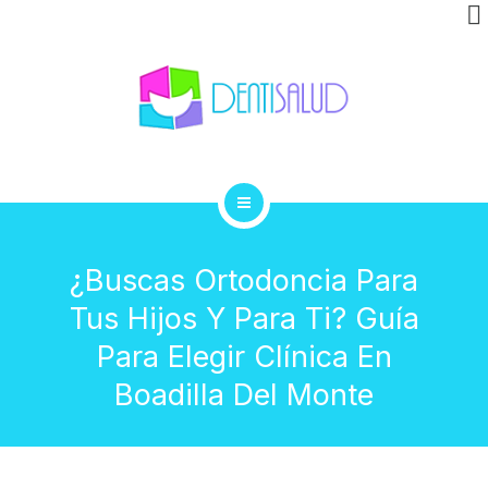
INVISALIGN
CLÍNICA
GALERÍA
BLOG
INICIO
CONTACTO
¿Buscas Ortodoncia Para
TRATAMIENTOS
Tus Hijos Y Para Ti? Guía
INVISALIGN
Para Elegir Clínica En
Boadilla Del Monte
CLÍNICA
GALERÍA