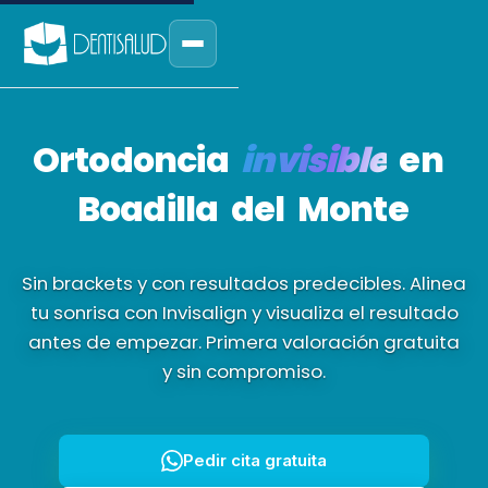
Inicio
Ortodoncia
invisible
en
Tratamientos
Boadilla
del
Monte
ODONTOLOGÍA
Invisalign
Invisalign ·
Sin brackets y con resultados predecibles. Alinea
Ortodoncia
tu sonrisa con Invisalign y visualiza el resultado
Clínica
invisible
antes de empezar. Primera valoración gratuita
Blue Diamond Provider
y sin compromiso.
Sobre nosotros /
Galería
Equipo
Estética Dental
Contacto
Urgencia Dental
Carillas Dentales
Pedir cita gratuita