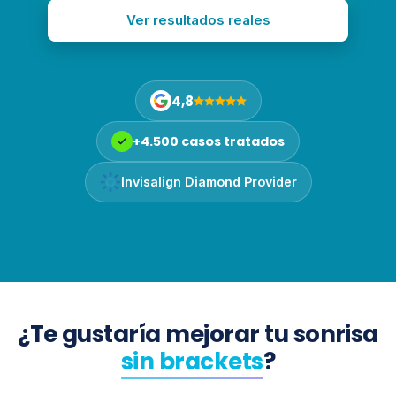
Tarjeta Dentisalud
Implantes Dentales
Ver resultados reales
91 679 86 90
Blog
Periodoncia y
Cirugía
Pedir cita
gratuita
4,8
Rehabilitación Oral
y Prótesis
+4.500 casos tratados
MEDICINA ESTÉTICA
Invisalign Diamond Provider
Medicina Estética
Facial
Botox
Hilos Tensores
¿Te gustaría mejorar tu sonrisa
Rellenos con Ácido
Hialurónico
sin brackets
?