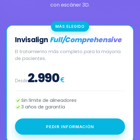
con escáner 3D.
MÁS ELEGIDO
Invisalign
Full/Comprehensive
El tratamiento más completo para la mayoría
de pacientes.
2.990
€
Desde
Sin límite de alineadores
3 años de garantía
PEDIR INFORMACIÓN