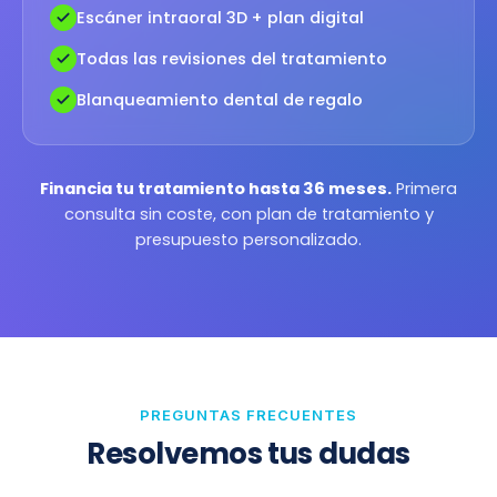
Escáner intraoral 3D + plan digital
Todas las revisiones del tratamiento
Blanqueamiento dental de regalo
Financia tu tratamiento hasta 36 meses.
Primera
consulta sin coste, con plan de tratamiento y
presupuesto personalizado.
PREGUNTAS FRECUENTES
Resolvemos tus dudas