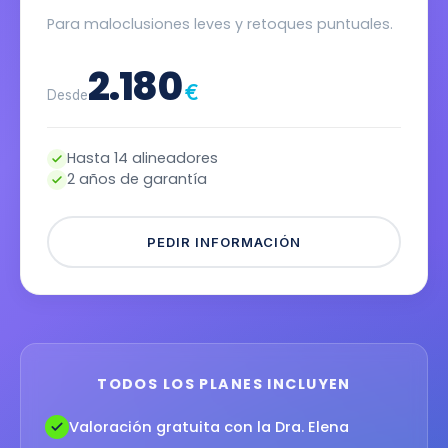
Para maloclusiones leves y retoques puntuales.
2.180
€
Desde
Hasta 14 alineadores
2 años de garantía
PEDIR INFORMACIÓN
TODOS LOS PLANES INCLUYEN
Valoración gratuita con la Dra. Elena