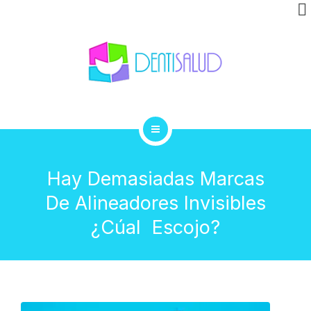
INVISALIGN
CLÍNICA
GALERÍA
BLOG
INICIO
CONTACTO
Hay Demasiadas Marcas
TRATAMIENTOS
De Alineadores Invisibles
INVISALIGN
¿Cúal Escojo?
CLÍNICA
GALERÍA