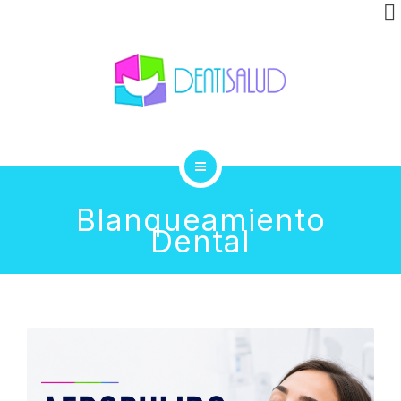
INVISALIGN
CLÍNICA
GALERÍA
BLOG
INICIO
CONTACTO
Blanqueamiento
Dental
TRATAMIENTOS
INVISALIGN
CLÍNICA
GALERÍA