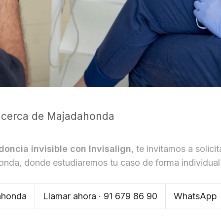
ign cerca de Majadahonda
doncia invisible con Invisalign
, te invitamos a solici
onda, donde estudiaremos tu caso de forma individual
dahonda
Llamar ahora · 91 679 86 90
WhatsApp