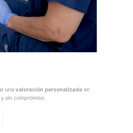
tar una
valoración personalizada
en
 y sin compromiso.