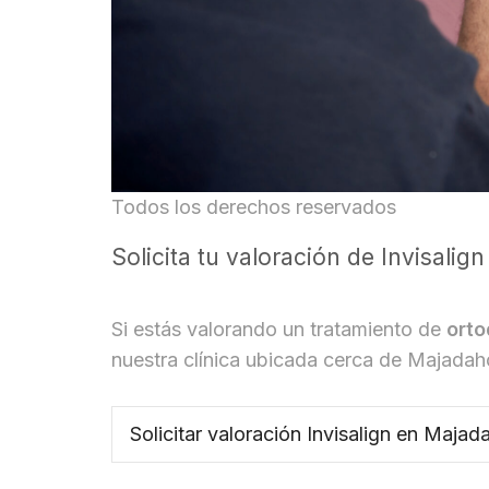
Todos los derechos reservados
Solicita tu valoración de Invisal
Si estás valorando un tratamiento de
orto
nuestra clínica ubicada cerca de Majadah
Solicitar valoración Invisalign en Maja